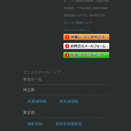
ル・ノア 大阪通天閣前校（大阪府大阪
市浪速区）
〒556-0003 大阪市浪速区
恵美須西2-1-24
TEL:
06-6633-7020
サイトのご利用について
プライバシーポリシー
テニススクール・ノア
事業所一覧
埼玉県
武蔵浦和校
和光成増校
東京都
南町田校
世田谷桜新町校