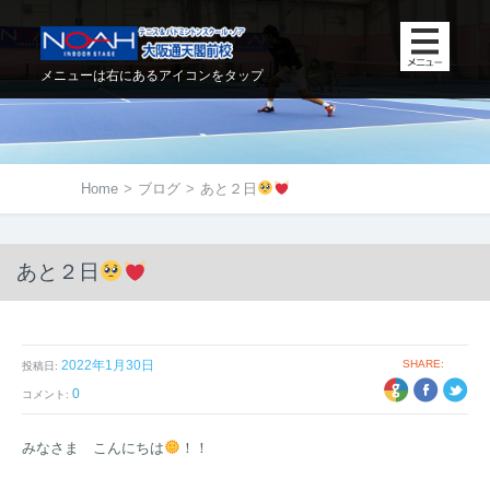
メニューは右にあるアイコンをタップ
Home
>
ブログ
>
あと２日
あと２日
2022年1月30日
SHARE:
投稿日:
+1
EBOOK
TWITTER
0
コメント:
みなさま こんにちは
！！