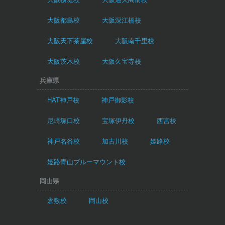
大阪都島校
大阪深江橋校
大阪天下茶屋校
大阪南千里校
大阪茨木校
大阪久宝寺校
兵庫県
HAT神戸校
神戸御影校
尼崎塚口校
宝塚伊丹校
西宮校
神戸名谷校
加古川校
姫路校
姫路青山ブルーマウント校
岡山県
倉敷校
岡山校