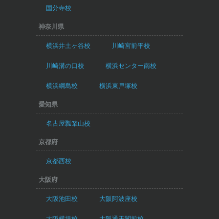
国分寺校
神奈川県
横浜井土ヶ谷校
川崎宮前平校
川崎溝の口校
横浜センター南校
横浜綱島校
横浜東戸塚校
愛知県
名古屋瓢箪山校
京都府
京都西校
大阪府
大阪池田校
大阪阿波座校
大阪横堤校
大阪通天閣前校