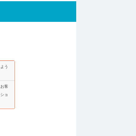
るよう
らお客
本ショ