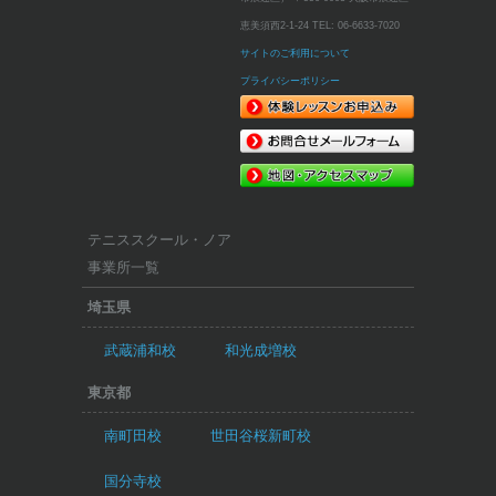
恵美須西2-1-24
TEL:
06-6633-7020
サイトのご利用について
プライバシーポリシー
テニススクール・ノア
事業所一覧
埼玉県
武蔵浦和校
和光成増校
東京都
南町田校
世田谷桜新町校
国分寺校