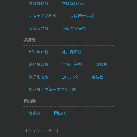
大阪都島校
大阪深江橋校
大阪天下茶屋校
大阪南千里校
大阪茨木校
大阪久宝寺校
兵庫県
HAT神戸校
神戸御影校
尼崎塚口校
宝塚伊丹校
西宮校
神戸名谷校
加古川校
姫路校
姫路青山ブルーマウント校
岡山県
倉敷校
岡山校
オフィシャルサイト