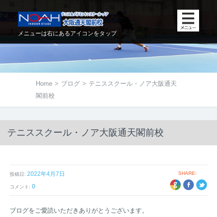
メニューは右にあるアイコンをタップ
Home
>
ブログ
>
テニススクール・ノア大阪通天
閣前校
テニススクール・ノア大阪通天閣前校
2022年4月7日
SHARE:
投稿日:
+1
EBOOK
TWITTER
0
コメント:
ブログをご愛読いただきありがとうございます。