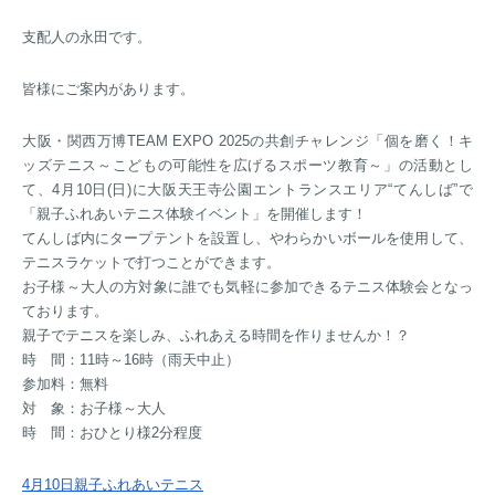
支配人の永田です。
皆様にご案内があります。
大阪・関西万博TEAM EXPO 2025の共創チャレンジ「個を磨く！キ
ッズテニス～こどもの可能性を広げるスポーツ教育～」の活動とし
て、4月10日(日)に大阪天王寺公園エントランスエリア“てんしば”で
「親子ふれあいテニス体験イベント」を開催します！
てんしば内にタープテントを設置し、やわらかいボールを使用して、
テニスラケットで打つことができます。
お子様～大人の方対象に誰でも気軽に参加できるテニス体験会となっ
ております。
親子でテニスを楽しみ、ふれあえる時間を作りませんか！？
時 間：11時～16時（雨天中止）
参加料：無料
対 象：お子様～大人
時 間：おひとり様2分程度
4月10日親子ふれあいテニス