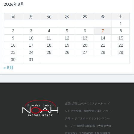
2026年8月
日
月
火
水
木
金
土
1
2
3
4
5
6
7
8
9
10
11
12
13
14
15
16
17
18
19
20
21
22
23
24
25
26
27
28
29
30
31
« 6月
全国に35以上のテニススクール
～ イ
ンドアで快適、経験豊富で楽しいコー
チ陣 ～
テニス＆バドミントンスクー
ル・ノア 大阪通天閣前校（大阪府大阪
市浪速区）
〒556-0003 大阪市浪速区