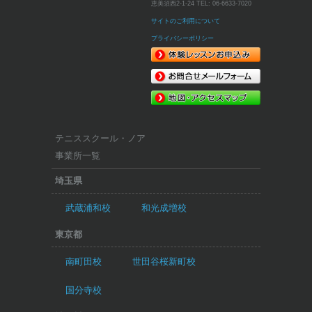
恵美須西2-1-24
TEL:
06-6633-7020
サイトのご利用について
プライバシーポリシー
テニススクール・ノア
事業所一覧
埼玉県
武蔵浦和校
和光成増校
東京都
南町田校
世田谷桜新町校
国分寺校