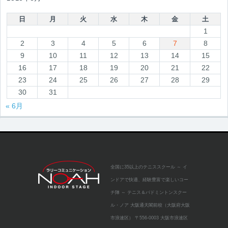
日
月
火
水
木
金
土
1
2
3
4
5
6
7
8
9
10
11
12
13
14
15
16
17
18
19
20
21
22
23
24
25
26
27
28
29
30
31
« 6月
全国に35以上のテニススクール
～ イ
ンドアで快適、経験豊富で楽しいコー
チ陣 ～
テニス＆バドミントンスクー
ル・ノア 大阪通天閣前校（大阪府大阪
市浪速区）
〒556-0003 大阪市浪速区