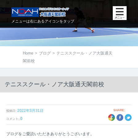
メニューは右にあるアイコンをタップ
Home
>
ブログ
>
テニススクール・ノア大阪通天
閣前校
テニススクール・ノア大阪通天閣前校
2022年3月31日
SHARE:
投稿日:
+1
EBOOK
TWITTER
0
コメント:
ブログをご愛読いただきありがとうございます。