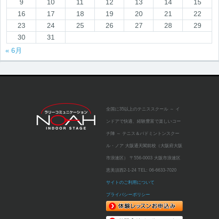
9
10
11
12
13
14
15
16
17
18
19
20
21
22
23
24
25
26
27
28
29
30
31
« 6月
全国に35以上のテニススクール
～ イ
ンドアで快適、経験豊富で楽しいコー
チ陣 ～
テニス＆バドミントンスクー
ル・ノア 大阪通天閣前校（大阪府大阪
市浪速区）
〒556-0003 大阪市浪速区
恵美須西2-1-24
TEL:
06-6633-7020
サイトのご利用について
プライバシーポリシー