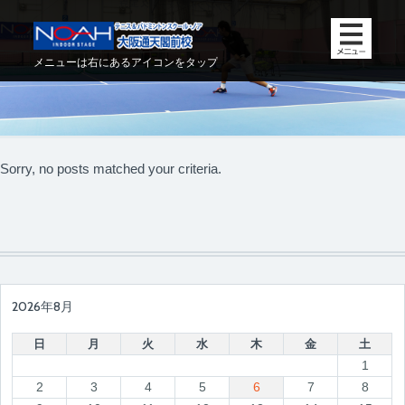
メニューは右にあるアイコンをタップ
Sorry, no posts matched your criteria.
2026年8月
日
月
火
水
木
金
土
1
2
3
4
5
6
7
8